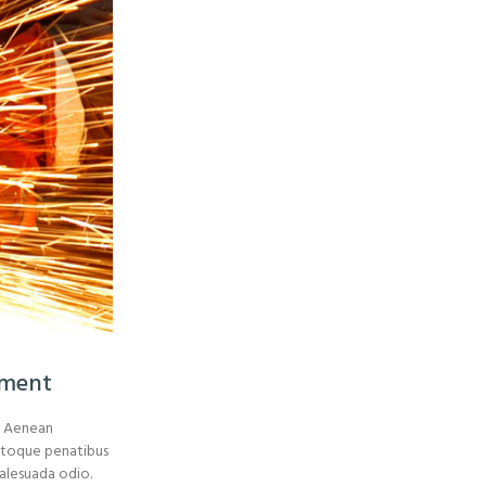
ement
s. Aenean
 natoque penatibus
malesuada odio.