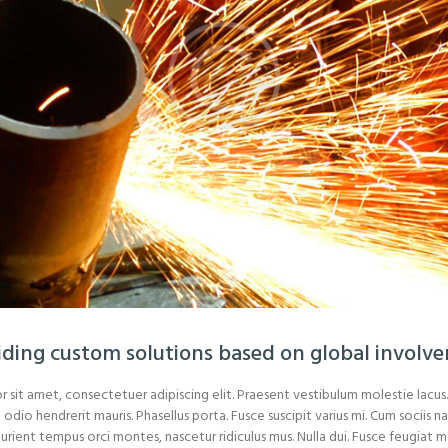
iding custom solutions based on global involv
 sit amet, consectetuer adipiscing elit. Praesent vestibulum molestie lacu
 odio hendrerit mauris. Phasellus porta. Fusce suscipit varius mi. Cum sociis
turient tempus orci montes, nascetur ridiculus mus. Nulla dui. Fusce feugiat 