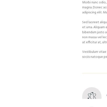
Morbi nunc odio, g
magna. Donec acc
adipiscing elit. 
Sed laoreet aliqu
et urna. Aliquam e
bibendum justo ac
non massa vel lec
at efficitur at, u
Vestibulum vitae s
sociis natoque pe