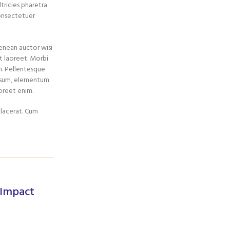
ltricies pharetra
onsectetuer
Aenean auctor wisi
it laoreet. Morbi
m. Pellentesque
 ipsum, elementum
aoreet enim.
placerat. Cum
 Impact