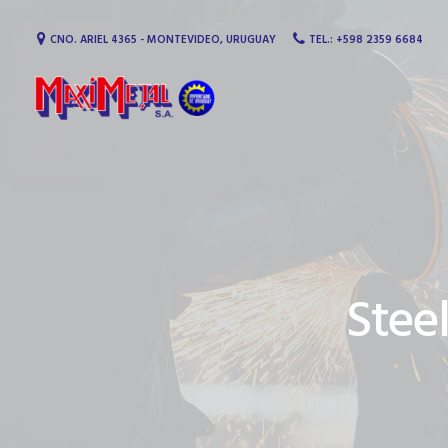
CNO. ARIEL 4365 - MONTEVIDEO, URUGUAY
TEL.: +598 2359 6684
MaxiMetal S.A. Equipamie
Steel