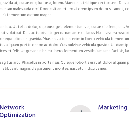
ravida at, cursus nec, luctus a, lorem. Maecenas tristique orci ac sem. Duis u
umsan malesuada orci. Donec sit amet eros. Lorem ipsum dolor sit amet, c
Mauris fermentum dictum magna.
am leo. Ut tellus dolor, dapibus eget, elementum vel, cursus eleifend, elit. 
rat volutpat. Duis ac turpis. Integer rutrum ante eu lacus. Nulla viverra suscip
 neque aliquam gravida. Phasellus ultrices enim in libero vehicula fermentu
tus aliquam porttitor non ac dolor. Cras pulvinar vehicula gravida. Ut diam
ltrices et felis. Ut gravida nibh eu libero fermentum vestibulum urna facilisis, l
agittis arcu. Phasellus in porta risus. Quisque lobortis erat at dolor aliquam 
natibus et magnis dis parturient montes, nascetur ridiculus mus.
Network
Marketing
Optimization