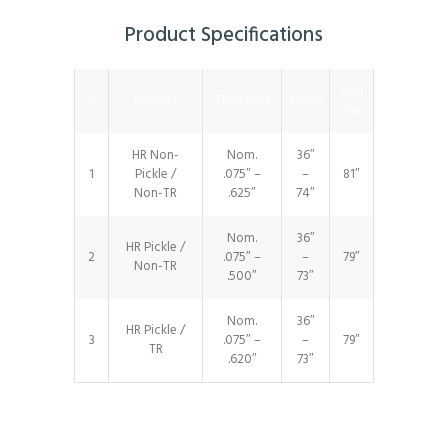
Product Specifications
Coil
#
Product
Thickness
Width
Size
HR Non-
Nom.
36″
1
Pickle /
.075″ –
–
81″
Non-TR
.625″
74″
Nom.
36″
HR Pickle /
2
.075″ –
–
79″
Non-TR
.500″
73″
Nom.
36″
HR Pickle /
3
.075″ –
–
79″
TR
.620″
73″