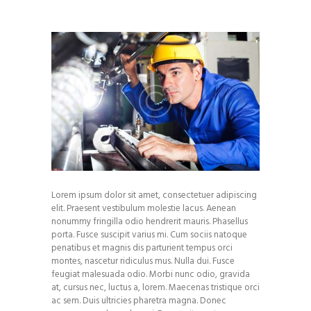
Lorem ipsum dolor sit amet, consectetuer adipiscing
elit. Praesent vestibulum molestie lacus. Aenean
nonummy fringilla odio hendrerit mauris. Phasellus
porta. Fusce suscipit varius mi. Cum sociis natoque
penatibus et magnis dis parturient tempus orci
montes, nascetur ridiculus mus. Nulla dui. Fusce
feugiat malesuada odio. Morbi nunc odio, gravida
at, cursus nec, luctus a, lorem. Maecenas tristique orci
ac sem. Duis ultricies pharetra magna. Donec