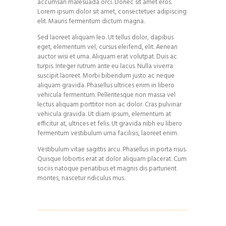
accumsan malesuada orci. Donec sit amet eros.
Lorem ipsum dolor sit amet, consectetuer adipiscing
elit. Mauris fermentum dictum magna.
Sed laoreet aliquam leo. Ut tellus dolor, dapibus
eget, elementum vel, cursus eleifend, elit. Aenean
auctor wisi et urna. Aliquam erat volutpat. Duis ac
turpis. Integer rutrum ante eu lacus. Nulla viverra
suscipit laoreet. Morbi bibendum justo ac neque
aliquam gravida. Phasellus ultrices enim in libero
vehicula fermentum. Pellentesque non massa vel
lectus aliquam porttitor non ac dolor. Cras pulvinar
vehicula gravida. Ut diam ipsum, elementum at
efficitur at, ultrices et felis. Ut gravida nibh eu libero
fermentum vestibulum urna facilisis, laoreet enim.
Vestibulum vitae sagittis arcu. Phasellus in porta risus.
Quisque lobortis erat at dolor aliquam placerat. Cum
sociis natoque penatibus et magnis dis parturient
montes, nascetur ridiculus mus.