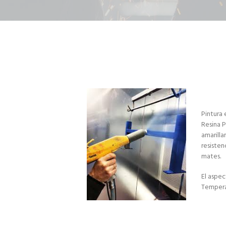
Pintura 
Resina P
amarill
resisten
mates.
El aspec
Tempera