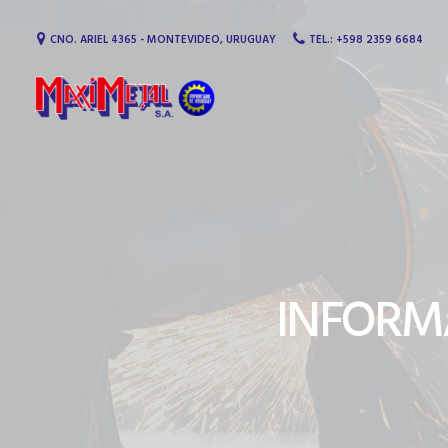
CNO. ARIEL 4365 - MONTEVIDEO, URUGUAY
TEL.: +598 2359 6684
MaxiMetal S.A. Equipamie
INFORM