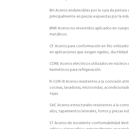
BH Aceros endurecibles por la cura da pintur
principalmente en piezas expuestas por la indu
BNR Aceros no revestidos aplicados en cuerpo y
metálicos.
CF Aceros para conformación en frío utilizados 
en aplicaciones que exigen rigidez, ductilidad
CORE Aceros eléctricos utilizados en núcleo
herméticos para refrigeración.
R-COR-III Aceros resistentes a la corrosión atm
cocinas, lavadoras, microondas, acondicionado
tejas.
SAC Aceros estructurales resistentes a la corro
silos, tapamientos laterales, forros y piezas est
ST Aceros de excelente conformabilidad dest