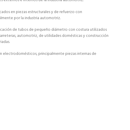
les externos e internos de la industria automotriz.
icados en piezas estructurales y de refuerzo con
lmente por la industria automotriz.
ricación de tubos de pequeño diámetro con costura utilizados
carreteras, automotriz, de utilidades domésticas y construcción
iadas.
en electrodomésticos, principalmente piezas internas de