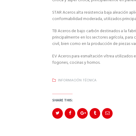
crítica y súper crítica, principalmente en pane
STAR Aceros alta resistencia baja aleación apl
conformabilidad moderada, utilizados principa
TB Aceros de bajo carbón destinados a la fab
principalmente en los sectores agrícola, para 
civil, bien como en la producción de piezas var
EV Aceros para esmaltación vítrea utilizados 
fogones, cocinas y hornos.
INFORMACIÓN TÉCNICA
SHARE THIS: